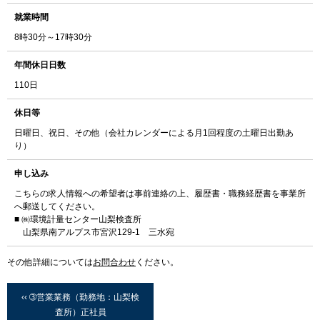
就業時間
8時30分～17時30分
年間休日日数
110日
休日等
日曜日、祝日、その他（会社カレンダーによる月1回程度の土曜日出勤あ
り）
申し込み
こちらの求人情報への希望者は事前連絡の上、履歴書・職務経歴書を事業所
へ郵送してください。
■ ㈱環境計量センター山梨検査所
山梨県南アルプス市宮沢129-1 三水宛
その他詳細については
お問合わせ
ください。
‹‹ ➂営業業務（勤務地：山梨検
査所）正社員