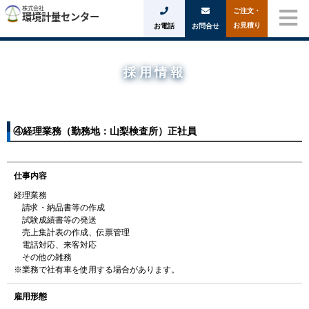
ご注文・
お見積り
お電話
お問合せ
採用情報
④経理業務（勤務地：山梨検査所）正社員
仕事内容
経理業務
請求・納品書等の作成
試験成績書等の発送
売上集計表の作成、伝票管理
電話対応、来客対応
その他の雑務
※業務で社有車を使用する場合があります。
雇用形態